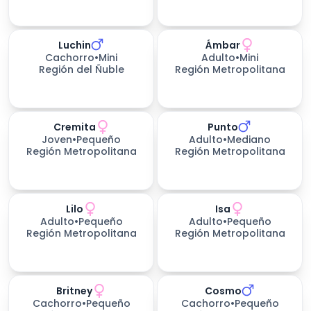
Luchin
Ámbar
534
días esperando
Cachorro
•
Mini
Adulto
•
Mini
Región del Ñuble
Región Metropolitana
Cremita
Punto
298
días esperando
Joven
•
Pequeño
Adulto
•
Mediano
Región Metropolitana
Región Metropolitana
Lilo
Isa
420
días esperando
Adulto
•
Pequeño
Adulto
•
Pequeño
Región Metropolitana
Región Metropolitana
Britney
Cosmo
Cachorro
•
Pequeño
Cachorro
•
Pequeño