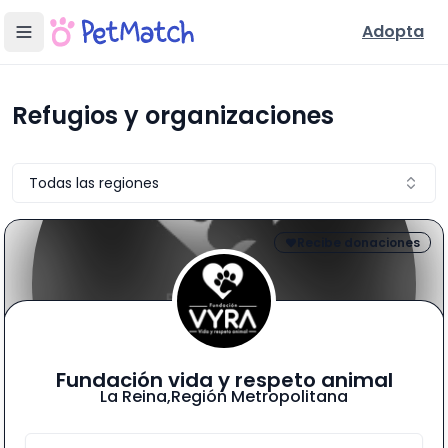
Adopta
Refugios y organizaciones de mascotas en Chile
Conoce refugios, fundaciones, centros de rescate, y resc
Refugios y organizaciones
Todas las regiones
Recibe donaciones
Fundación vida y respeto animal
La Reina
,
Región Metropolitana