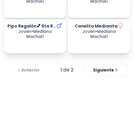
Machalí
Machalí
Pipo Regalón💕 6ta Región
Canelita Medianita
253
días esperando
Joven
•
Mediano
Joven
•
Mediano
Machalí
Machalí
1
de
2
Anterior
Siguiente