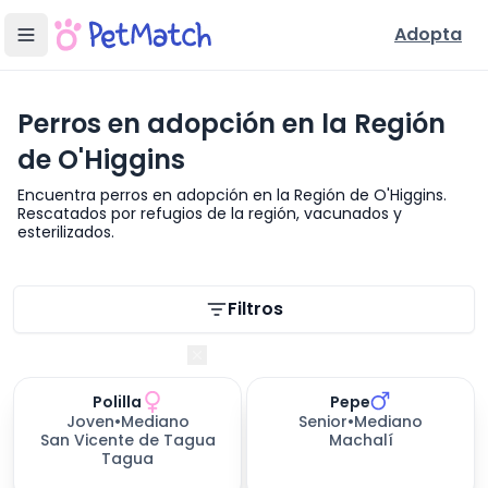
Adopta
Perros en adopción en la Región
de O'Higgins
Encuentra perros en adopción en la Región de O'Higgins.
Rescatados por refugios de la región, vacunados y
esterilizados.
Filtros de búsqueda
Filtros
Región de O'Higgins
Polilla
Pepe
306
días esperando
Joven
•
Mediano
Senior
•
Mediano
San Vicente de Tagua
Machalí
Tagua