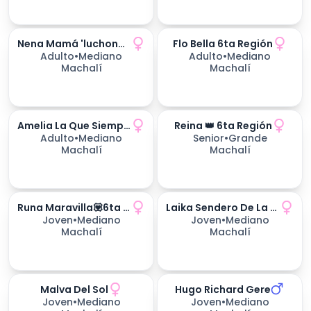
Nena Mamá 'luchona'💪🌷6ta Región
Flo Bella 6ta Región
Adulto
•
Mediano
Adulto
•
Mediano
Machalí
Machalí
Amelia La Que Siempre Vuelve
Reina 👑 6ta Región
170
días esperando
Adulto
•
Mediano
Senior
•
Grande
Machalí
Machalí
Runa Maravilla💟6ta Región
Laika Sendero De La Vida
170
días esperando
Joven
•
Mediano
Joven
•
Mediano
Machalí
Machalí
Malva Del Sol
Hugo Richard Gere
234
días esperando
234
días esperando
Joven
•
Mediano
Joven
•
Mediano