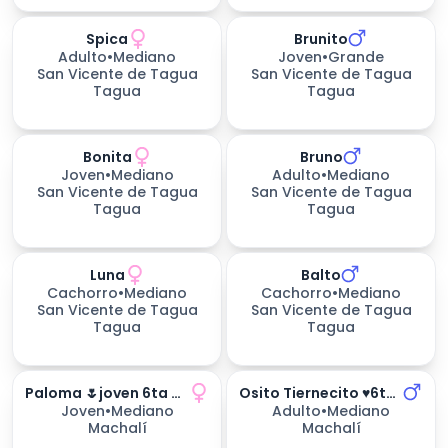
Spica
Brunito
Adulto
•
Mediano
Joven
•
Grande
San Vicente de Tagua
San Vicente de Tagua
Tagua
Tagua
Bonita
Bruno
Joven
•
Mediano
Adulto
•
Mediano
San Vicente de Tagua
San Vicente de Tagua
Tagua
Tagua
Luna
Balto
232
días esperando
Cachorro
•
Mediano
Cachorro
•
Mediano
San Vicente de Tagua
San Vicente de Tagua
Tagua
Tagua
Paloma 🌷joven 6ta Región
Osito Tiernecito ♥️6ta Región
Joven
•
Mediano
Adulto
•
Mediano
Machalí
Machalí