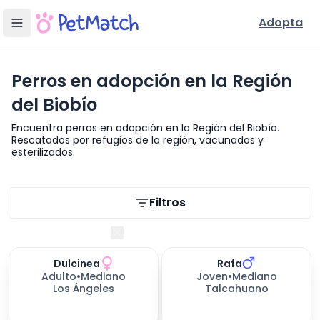
Adopta
Perros en adopción en la Región
del Biobío
Encuentra perros en adopción en la Región del Biobío.
Rescatados por refugios de la región, vacunados y
esterilizados.
Filtros de búsqueda
Filtros
Región del Biobío
Dulcinea
Rafa
653
días esperando
Adulto
•
Mediano
Joven
•
Mediano
Los Ángeles
Talcahuano