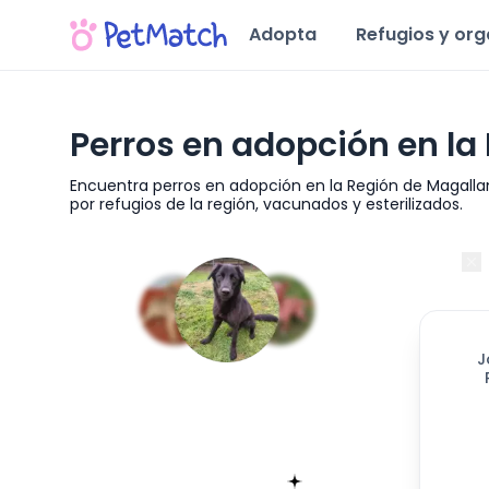
Adopta
Refugios y or
Perros en adopción en la
Encuentra perros en adopción en la Región de Magallan
por refugios de la región, vacunados y esterilizados.
Región de Magallanes y de la Antártica Chilena
411
día
J
Encuentra tu match!
Sólo toma 60 segundos
Empieza ahora