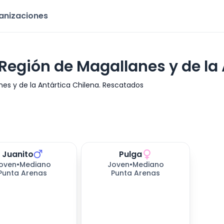
ganizaciones
 Región de Magallanes y de la
es y de la Antártica Chilena. Rescatados
Juanito
Pulga
s esperando
412
días esperando
oven
•
Mediano
Joven
•
Mediano
Punta Arenas
Punta Arenas