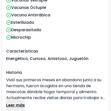
Vacunas Séxtuple
Vacunas Óctuple
Vacuna Antirrábica
Esterilizado
Desparasitado
Microchip
Características
Energético, Curioso, Amistoso, Juguetón
Historia
Vivió sus primeros meses en abandono junto a su
hermano, fueron acogidos en una tienda de
mascotas dándole hogar temporal y alimento.
Actualmente recibe visitas diarias para trabajar su
socialización y paseos, ya que está en tratamiento
Leer más
por ansiedad, a pesar de ellos hemos visto