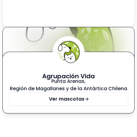
grandes avances. Pulguita es una perrita con
bastante energía, necesita acompañamiento y
paciencia, que la ayuden a gestionar sus
emociones, juegos y atención. Ya necesita
conocer lo que es pertenecer a una familia para
siempre. Recuerda: Adoptar es un acto de amor
pero, también de responsabilidad, compromiso y
para toda la vida
Agrupación Vida
Punta Arenas
,
Región de Magallanes y de la Antártica Chilena
Ver mascotas