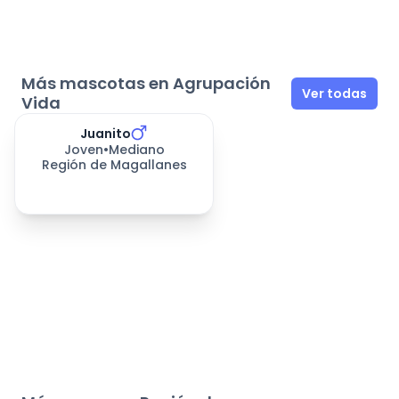
Más mascotas en Agrupación
Ver todas
Vida
Juanito
411
días esperando
Joven
•
Mediano
Región de Magallanes