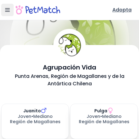
Adopta
- Adopción e
Agrupación Vida
Conoce Nuestra Fundación
Punta Arenas
, Región de Magallanes y de la
Antártica Chilena
Ubicación y Servicios
Mascotas disponibles para adoptar (
Perros en Adopción
2
resultados)
Juanito
Pulga
410
días esperando
411
días esperando
Joven
•
Mediano
Joven
•
Mediano
Región de Magallanes
Región de Magallanes