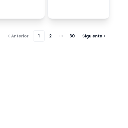
Anterior
1
2
30
Siguiente
Más páginas