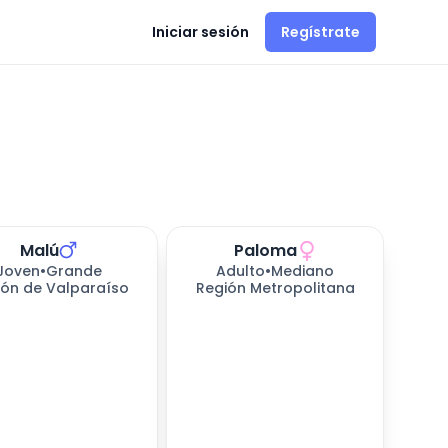
Iniciar sesión
Regístrate
Malú
Paloma
Joven
•
Grande
Adulto
•
Mediano
ión de Valparaíso
Región Metropolitana