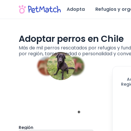
Adopta
Refugios y or
Adoptar perros en Chile
Más de mil perros rescatados por refugios y funda
por región, tamaño, edad o personalidad y conve
A
Regi
Encuentra tu match!
Sólo toma 60 segundos
Empieza ahora
Región