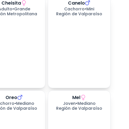
Cheisita
Canelo
Adulto
•
Grande
Cachorro
•
Mini
ión Metropolitana
Región de Valparaíso
Oreo
Mel
chorro
•
Mediano
Joven
•
Mediano
ión de Valparaíso
Región de Valparaíso