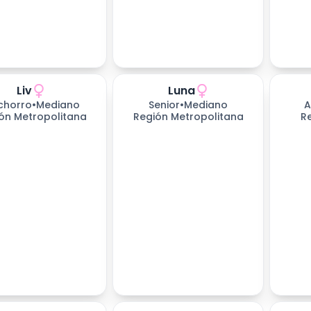
Liv
Luna
chorro
•
Mediano
Senior
•
Mediano
A
ón Metropolitana
Región Metropolitana
R