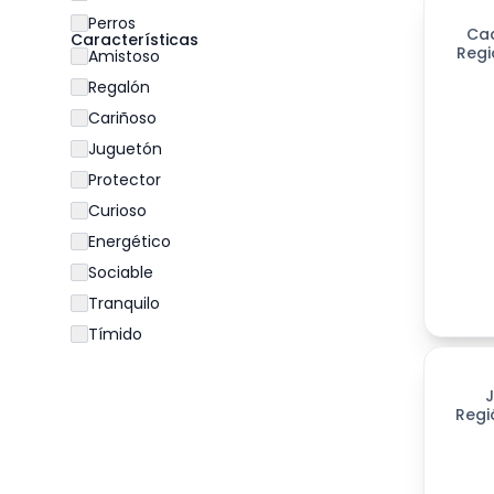
Perros
Ca
Características
Regi
Amistoso
Regalón
Cariñoso
Juguetón
Protector
Curioso
Energético
Sociable
Tranquilo
Tímido
199
día
Regi