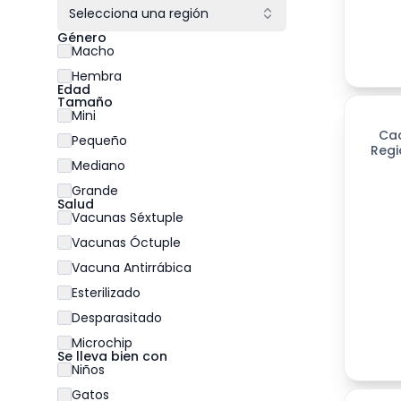
Selecciona una región
Género
Macho
Hembra
Edad
Tamaño
Mini
Ca
Pequeño
Regi
Mediano
Grande
Salud
Vacunas Séxtuple
Vacunas Óctuple
Vacuna Antirrábica
Esterilizado
Desparasitado
Microchip
Se lleva bien con
Niños
Gatos