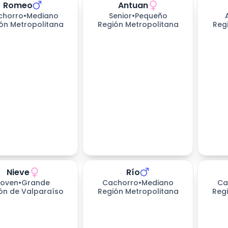
Romeo
Antuan
chorro
•
Mediano
Senior
•
Pequeño
ón Metropolitana
Región Metropolitana
Reg
Nieve
Río
s esperando
Joven
•
Grande
Cachorro
•
Mediano
Ca
ón de Valparaíso
Región Metropolitana
Reg