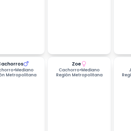
Cachorros
Zoe
226
dí
chorro
•
Mediano
Cachorro
•
Mediano
ón Metropolitana
Región Metropolitana
Reg