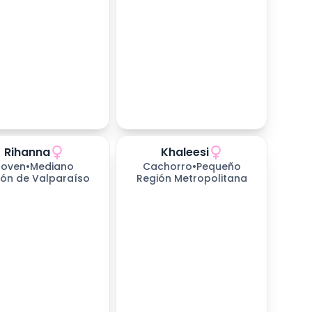
Rihanna
Khaleesi
as esperando
Joven
•
Mediano
Cachorro
•
Pequeño
ión de Valparaíso
Región Metropolitana