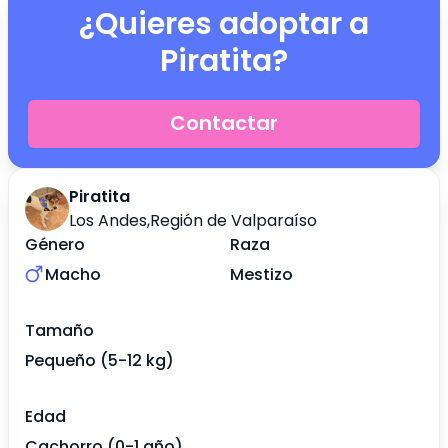
¿Quieres adoptar a
Piratita
?
Contactar
Piratita
Los Andes
,
Región de Valparaíso
Género
Raza
Macho
Mestizo
Tamaño
Pequeño (5-12 kg)
Edad
Cachorro (0-1 año)