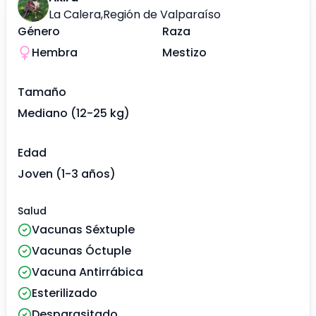
La Calera
,
Región de Valparaíso
Género
Raza
Hembra
Mestizo
Tamaño
Mediano (12-25 kg)
Edad
Joven (1-3 años)
Salud
Vacunas Séxtuple
Vacunas Óctuple
Vacuna Antirrábica
Esterilizado
Desparasitado