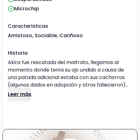
Microchip
Características
Amistoso, Sociable, Cariñoso
Historia
Akira fue rescatada del maltrato, llegamos al
momento donde tenía su ojo undido a causa de
una patada adicional estaba con sus cachorros
(algunos dados en adopción y otros fallecieron)
ella tuvo 2 operaciones para lograr cerrar su ojito,
Leer más
a pesar de que ve con un solo ojito es muy
independiente, es muy sociable con personas y
otros perros, le encanta que le entreguen mucho
amor. Su ojito ya está recuperado así que ya no
necesita cuidados especiales.