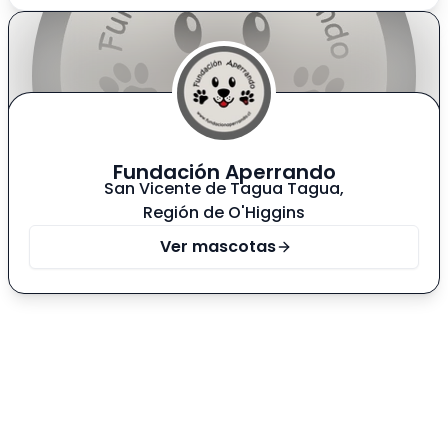
para una familia que valore el tiempo compartido
y la compañía constante de un animal noble y
agradecido. Cuenta con su carné sanitario al día y
se entrega esterilizada, desparasitada y en
óptimo estado de salud. 📍 San Vicente de Tagua
Tagua 📩 Contacto: Fundación Aperrando San
Vicente Adoptar es un acto de amor y
Fundación Aperrando
compromiso.
San Vicente de Tagua Tagua
,
Región de O'Higgins
Ver mascotas