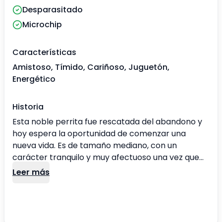
Desparasitado
Microchip
Características
Amistoso, Tímido, Cariñoso, Juguetón,
Energético
Historia
Esta noble perrita fue rescatada del abandono y
hoy espera la oportunidad de comenzar una
nueva vida. Es de tamaño mediano, con un
carácter tranquilo y muy afectuoso una vez que
entra en confianza. Al inicio puede mostrarse
Leer más
reservada, pero con paciencia y cariño
demuestra toda su dulzura y lealtad. Es una perrita
activa, por lo que necesita un espacio donde
pueda ejercitarse y disfrutar del aire libre. Es ideal