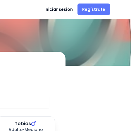
Iniciar sesión
Regístrate
ción en
La Florida
Tobias
Adulto
•
Mediano