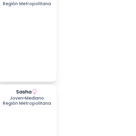
Región Metropolitana
Sasha
155
días esperando
Joven
•
Mediano
Región Metropolitana