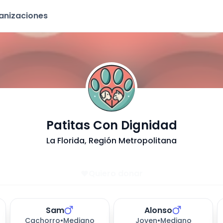
ganizaciones
- Adop
Patitas Con Dignidad
La Florida
, Región Metropolitana
Quiero donar
Sam
Alonso
Cachorro
•
Mediano
Joven
•
Mediano