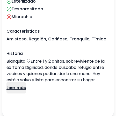
Esterilizado
Desparasitado
Microchip
Características
Amistoso, Regalón, Cariñoso, Tranquilo, Tímido
Historia
Blanquita 🤍Entre 1 y 2 añitos, sobreviviente de la
ex Toma Dignidad, donde buscaba refugio entre
vecinos y quienes podían darle una mano. Hoy
está a salvo y lista para encontrar su hogar
definitivo 🏡 Es una gatita muy cariñosa, tranquila y
Leer más
regalona, le encantan los mimos y la compañía
humana. Se entrega desparasitada interna y
externamente ✨ ¿Te gustaría darle la
oportunidad de conocer lo que es un hogar lleno