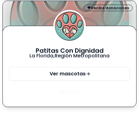
de amor? 💕
Recibe donaciones
Patitas Con Dignidad
La Florida
,
Región Metropolitana
Ver mascotas
Donar