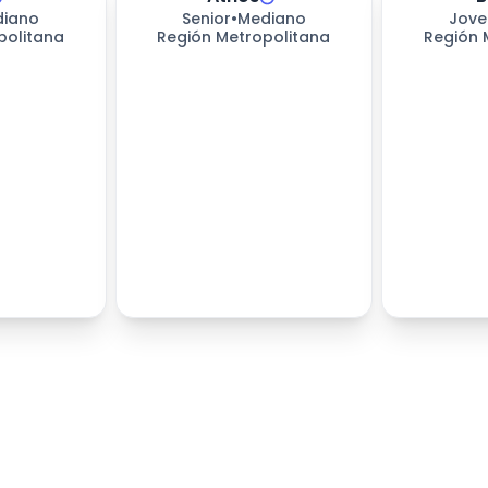
iano
Senior
•
Mediano
Jove
politana
Región Metropolitana
Región 