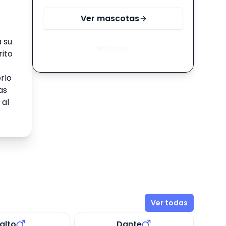
Ver mascotas
 su
Donar
rito
rlo
as
 al
Ver todas
alto
Dante