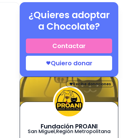
¿Quieres adoptar
a
Chocolate
?
Contactar
Quiero donar
Recibe donaciones
Fundación PROANI
San Miguel
,
Región Metropolitana