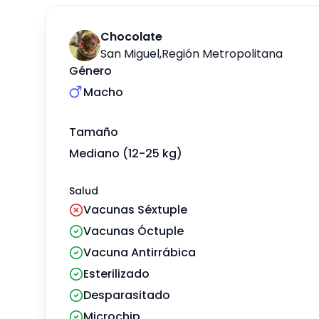
Chocolate
San Miguel
,
Región Metropolitana
Género
Macho
Tamaño
Mediano (12-25 kg)
Salud
Vacunas Séxtuple
Vacunas Óctuple
Vacuna Antirrábica
Esterilizado
Desparasitado
Microchip