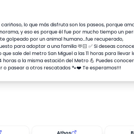
cariñoso, lo que más disfruta son los paseos, porque ama
panorama, y eso es porque él fue por mucho tiempo un per
nte golpeado por un animal humano…fue recuperado,
puesto para adoptar a una familia 🫶🏻 ✅ Si deseas conoce
que sale del metro San Miguel a las 11 horas para llevar l
as 14 horas a la misma estación del Metro 💪 Puedes conocer
dar o pasear a otros rescatados 🐾❤️ Te esperamos!!!
Athos
B