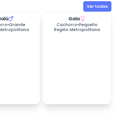
Ver todas
Balú
Gala
rro
•
Grande
Cachorro
•
Pequeño
Metropolitana
Región Metropolitana