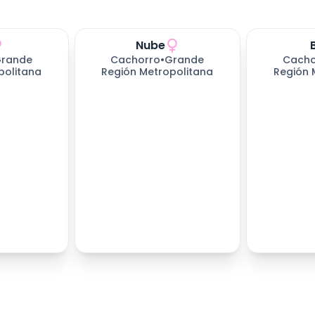
Nube
rande
Cachorro
•
Grande
Cacho
politana
Región Metropolitana
Región 