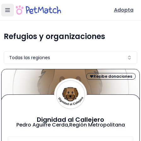
Adopta
Refugios y organizaciones de mascotas en Chile
Conoce refugios, fundaciones, centros de rescate, y resc
Refugios y organizaciones
Todas las regiones
Recibe donaciones
Dignidad al Callejero
Pedro Aguirre Cerda
,
Región Metropolitana