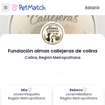
Adopta
- 
Fundación almas callejeras de colina
Conoce Nuestra Fundación
Colina
, Región Metropolitana
Ubicación y Servicios
Quiero donar
Mascotas disponibles para adoptar (
Perros en Adopción
2
resultados)
Mía
Rebeca
Joven
•
Pequeño
Joven
•
Mediano
Región Metropolitana
Región Metropolitana