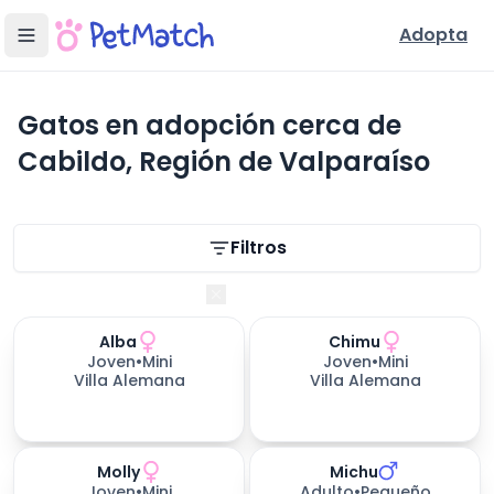
Adopta
Gatos en adopción cerca de
Cabildo, Región de Valparaíso
Filtros de búsqueda
Filtros
Región de Valparaíso
Alba
Chimu
Joven
•
Mini
Joven
•
Mini
Villa Alemana
Villa Alemana
Molly
Michu
465
días esperando
Joven
•
Mini
Adulto
•
Pequeño