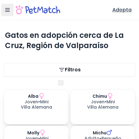
Adopta
Gatos en adopción cerca de La
Cruz, Región de Valparaíso
Filtros de búsqueda
Filtros
Región de Valparaíso
Alba
Chimu
Joven
•
Mini
Joven
•
Mini
Villa Alemana
Villa Alemana
Molly
Michu
464
días esperando
Joven
•
Mini
Adulto
•
Pequeño