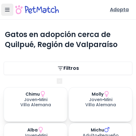
Adopta
Gatos en adopción cerca de
Quilpué, Región de Valparaíso
Filtros de búsqueda
Filtros
Región de Valparaíso
Chimu
Molly
Joven
•
Mini
Joven
•
Mini
Villa Alemana
Villa Alemana
Alba
Michu
462
días esperando
Joven
•
Mini
Adulto
•
Pequeño