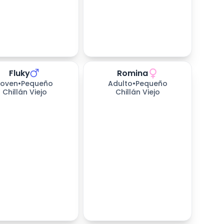
Fluky
Romina
s esperando
173
días esperando
Joven
•
Pequeño
Adulto
•
Pequeño
Chillán Viejo
Chillán Viejo