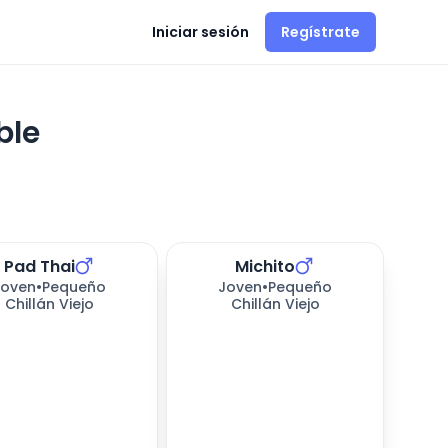
Iniciar sesión
Regístrate
ble
Pad Thai
Michito
173
días esperando
Joven
•
Pequeño
Joven
•
Pequeño
Chillán Viejo
Chillán Viejo