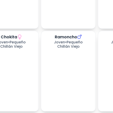
Chokita
Ramoncho
173
día
oven
•
Pequeño
Joven
•
Pequeño
Chillán Viejo
Chillán Viejo