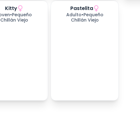
Kitty
Pastelita
s esperando
257
días esperando
oven
•
Pequeño
Adulto
•
Pequeño
Chillán Viejo
Chillán Viejo