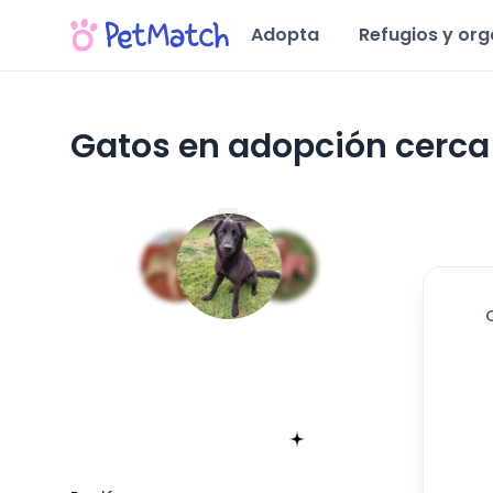
Adopta
Refugios y or
Gatos en adopción cerca 
Región del Ñuble
535
día
Encuentra tu match!
Sólo toma 60 segundos
Empieza ahora