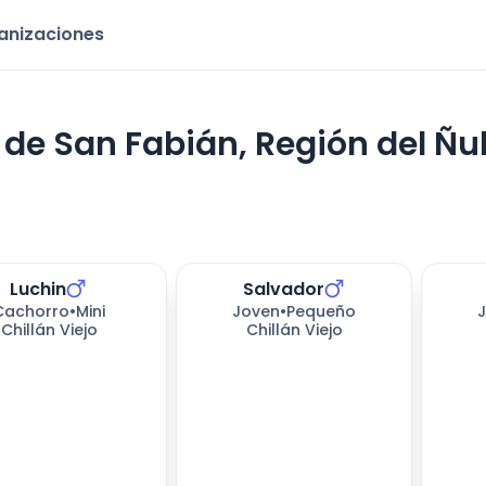
ganizaciones
de San Fabián, Región del Ñu
Luchin
Salvador
s esperando
173
días esperando
Cachorro
•
Mini
Joven
•
Pequeño
Chillán Viejo
Chillán Viejo