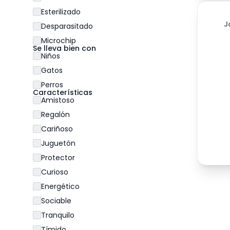
Esterilizado
257
día
J
Desparasitado
Microchip
Se lleva bien con
Niños
Gatos
Perros
Características
Amistoso
Regalón
Cariñoso
Juguetón
Protector
Curioso
Energético
Sociable
Tranquilo
Tímido