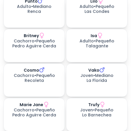
Punto
Lilo
299
días esperando
Adulto
•
Mediano
Adulto
•
Pequeño
Renca
Las Condes
Britney
Isa
422
días esperando
Cachorro
•
Pequeño
Adulto
•
Pequeño
Pedro Aguirre Cerda
Talagante
Cosmo
Vako
Cachorro
•
Pequeño
Joven
•
Mediano
Recoleta
La Florida
Marie Jane
Trufy
Cachorro
•
Pequeño
Joven
•
Pequeño
Pedro Aguirre Cerda
Lo Barnechea