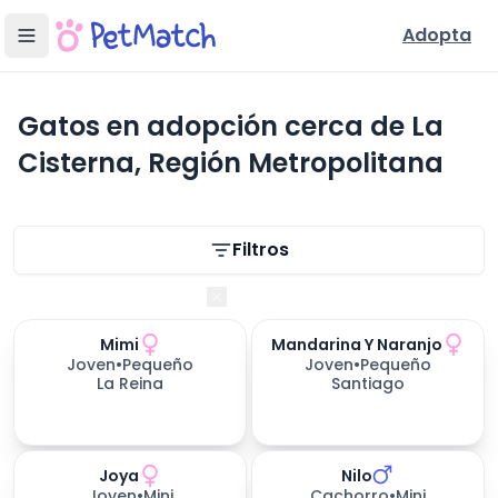
Adopta
Gatos en adopción cerca de La
Cisterna, Región Metropolitana
Filtros de búsqueda
Filtros
Región Metropolitana
Mimi
Mandarina Y Naranjo
Joven
•
Pequeño
Joven
•
Pequeño
La Reina
Santiago
Joya
Nilo
Joven
•
Mini
Cachorro
•
Mini