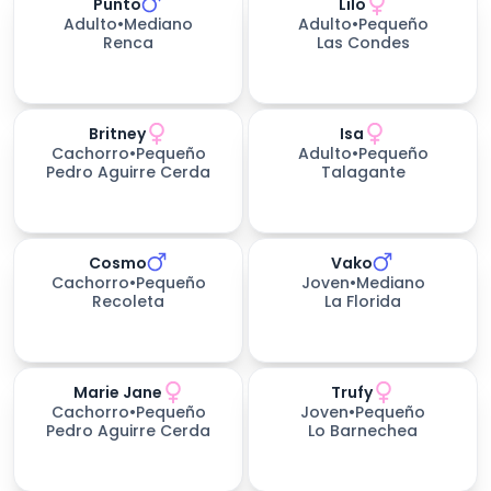
Punto
Lilo
299
días esperando
Adulto
•
Mediano
Adulto
•
Pequeño
Renca
Las Condes
Britney
Isa
421
días esperando
Cachorro
•
Pequeño
Adulto
•
Pequeño
Pedro Aguirre Cerda
Talagante
Cosmo
Vako
Cachorro
•
Pequeño
Joven
•
Mediano
Recoleta
La Florida
Marie Jane
Trufy
Cachorro
•
Pequeño
Joven
•
Pequeño
Pedro Aguirre Cerda
Lo Barnechea