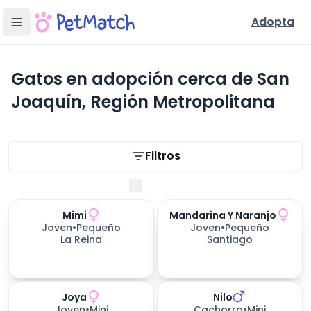
Adopta
Gatos en adopción cerca de San
Joaquín, Región Metropolitana
Filtros de búsqueda
Filtros
Región Metropolitana
Mimi
Mandarina Y Naranjo
Joven
•
Pequeño
Joven
•
Pequeño
La Reina
Santiago
Joya
Nilo
Joven
•
Mini
Cachorro
•
Mini