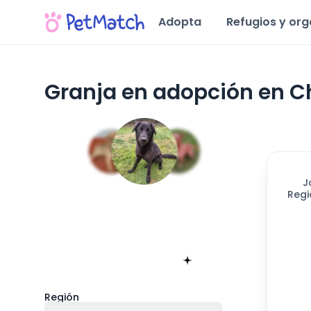
Adopta
Refugios y or
Granja en adopción en Ch
J
Regi
Encuentra tu match!
Sólo toma 60 segundos
Empieza ahora
Región