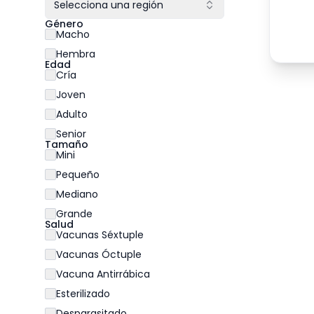
Selecciona una región
Género
Macho
Hembra
Edad
Cría
Joven
Adulto
Senior
Tamaño
Mini
Pequeño
Mediano
Grande
Salud
Vacunas Séxtuple
Vacunas Óctuple
Vacuna Antirrábica
Esterilizado
Desparasitado