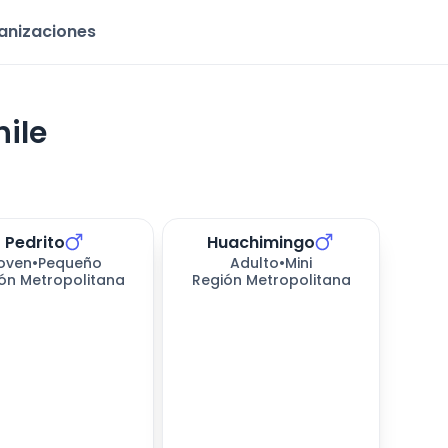
ganizaciones
ile
Pedrito
Huachimingo
oven
•
Pequeño
Adulto
•
Mini
ón Metropolitana
Región Metropolitana