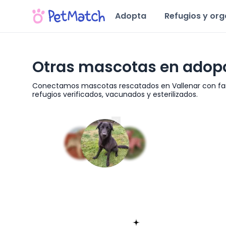
Adopta
Refugios y or
Otras mascotas en adopc
Conectamos mascotas rescatados en Vallenar con fam
refugios verificados, vacunados y esterilizados.
Región de Atacama
Encuentra tu match!
Sólo toma 60 segundos
Empieza ahora