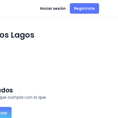
Iniciar sesión
Regístrate
Los Lagos
ados
que cumpla con lo que
tch!