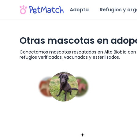
Adopta
Refugios y or
Otras mascotas en adopci
Conectamos mascotas rescatados en Alto Biobío con f
refugios verificados, vacunados y esterilizados.
Región del Biobío
Encuentra tu match!
Sólo toma 60 segundos
Empieza ahora