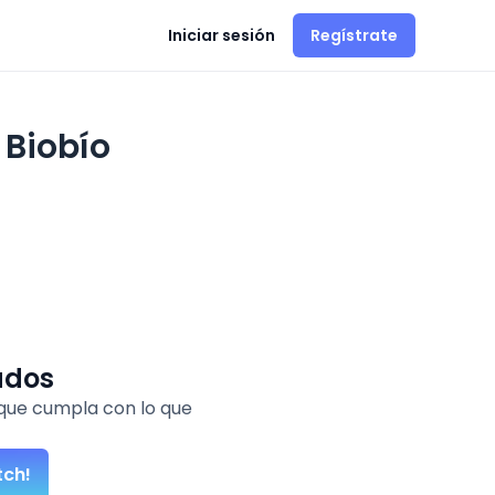
Iniciar sesión
Regístrate
 Biobío
ados
que cumpla con lo que
tch!