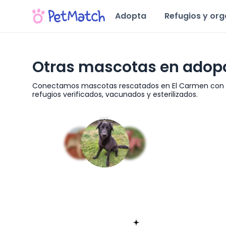
Adopta
Refugios y or
Otras mascotas en adopc
Conectamos mascotas rescatados en El Carmen con fa
refugios verificados, vacunados y esterilizados.
Región del Ñuble
Encuentra tu match!
Sólo toma 60 segundos
Empieza ahora