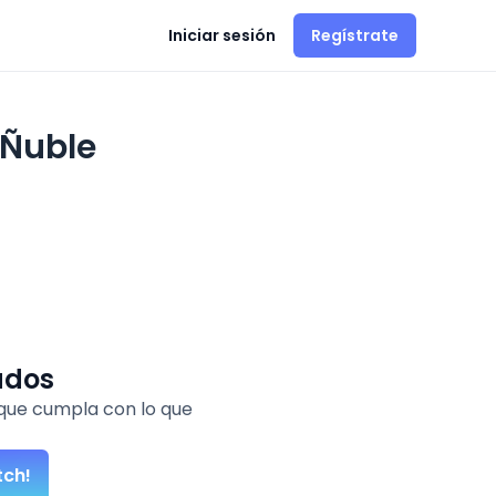
Iniciar sesión
Regístrate
 Ñuble
ados
que cumpla con lo que
tch!