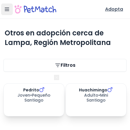
Adopta
Otros en adopción cerca de
Lampa, Región Metropolitana
Filtros de búsqueda
Filtros
Región Metropolitana
Pedrito
Huachimingo
Joven
•
Pequeño
Adulto
•
Mini
Santiago
Santiago