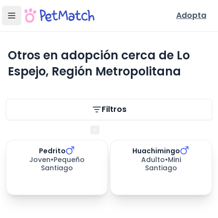
Adopta
Otros en adopción cerca de Lo
Espejo, Región Metropolitana
Filtros de búsqueda
Filtros
Región Metropolitana
Pedrito
Huachimingo
Joven
•
Pequeño
Adulto
•
Mini
Santiago
Santiago