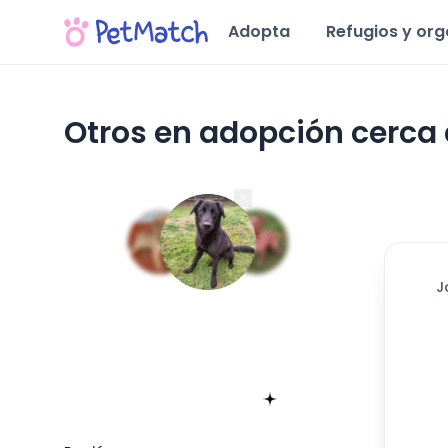
Adopta
Refugios y or
Otros en adopción cerca 
Región Metropolitana
J
Encuentra tu match!
Sólo toma 60 segundos
Empieza ahora