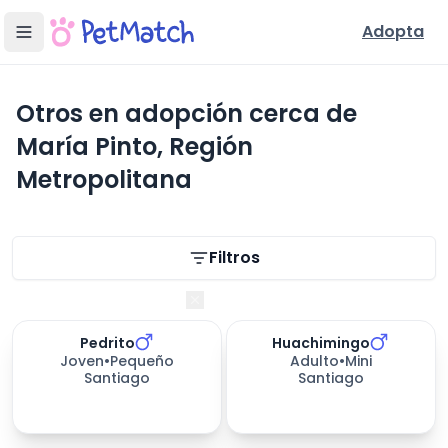
Adopta
Otros en adopción cerca de
María Pinto, Región
Metropolitana
Filtros de búsqueda
Filtros
Región Metropolitana
Pedrito
Huachimingo
Joven
•
Pequeño
Adulto
•
Mini
Santiago
Santiago