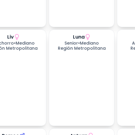
Liv
Luna
chorro
•
Mediano
Senior
•
Mediano
A
ón Metropolitana
Región Metropolitana
R