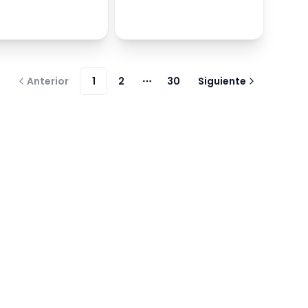
Anterior
1
2
30
Siguiente
Más páginas