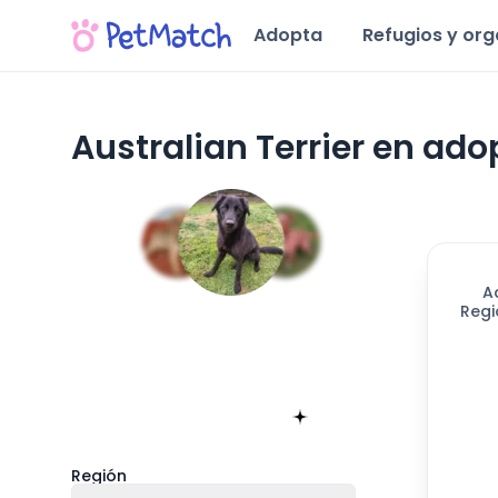
Adopta
Refugios y or
Australian Terrier en ado
A
Regi
Encuentra tu match!
Sólo toma 60 segundos
Empieza ahora
Región