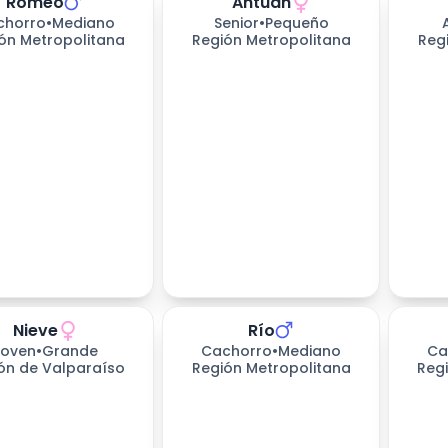
Romeo
Antuan
chorro
•
Mediano
Senior
•
Pequeño
ón Metropolitana
Región Metropolitana
Reg
Nieve
Río
s esperando
Joven
•
Grande
Cachorro
•
Mediano
Ca
ón de Valparaíso
Región Metropolitana
Reg