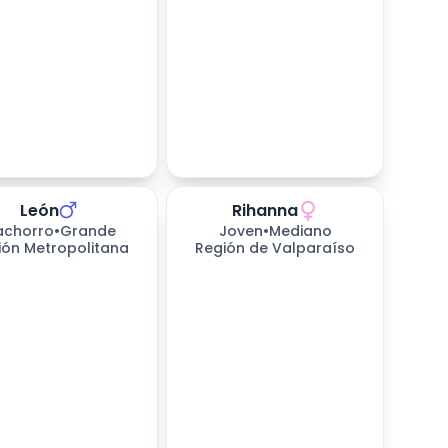
León
Rihanna
226
días esperando
achorro
•
Grande
Joven
•
Mediano
ión Metropolitana
Región de Valparaíso