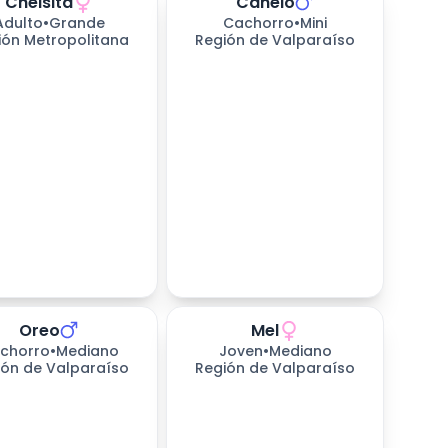
Cheisita
Canelo
Adulto
•
Grande
Cachorro
•
Mini
ión Metropolitana
Región de Valparaíso
Oreo
Mel
chorro
•
Mediano
Joven
•
Mediano
ión de Valparaíso
Región de Valparaíso