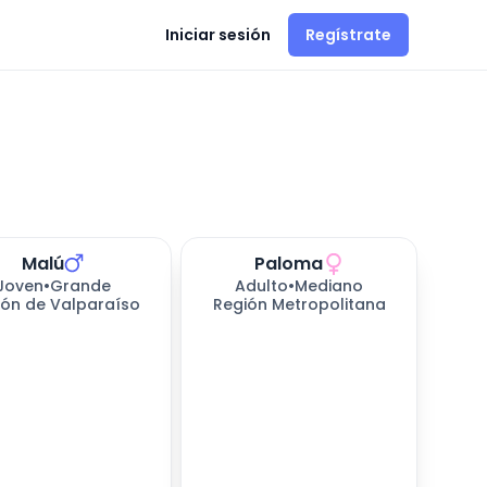
Iniciar sesión
Regístrate
Malú
Paloma
Joven
•
Grande
Adulto
•
Mediano
ión de Valparaíso
Región Metropolitana