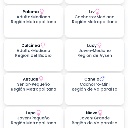
Paloma
Liv
Adulto
•
Mediano
Cachorro
•
Mediano
Región Metropolitana
Región Metropolitana
Dulcinea
Lucy
Adulto
•
Mediano
Joven
•
Mediano
Región del Biobío
Región de Aysén
Antuan
Canelo
Senior
•
Pequeño
Cachorro
•
Mini
Región Metropolitana
Región de Valparaíso
Lupe
Nieve
201
días esperando
Joven
•
Pequeño
Joven
•
Grande
Región Metropolitana
Región de Valparaíso