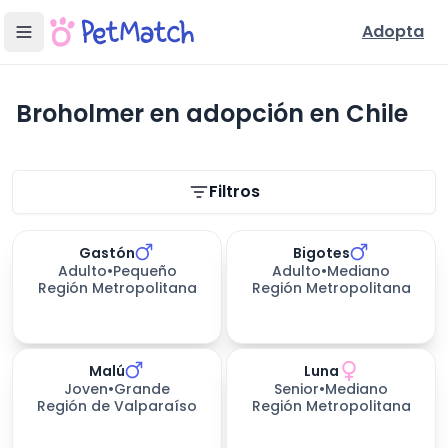
Adopta
Broholmer en adopción en Chile
Filtros de búsqueda
Filtros
Gastón
Bigotes
Adulto
•
Pequeño
Adulto
•
Mediano
Región Metropolitana
Región Metropolitana
Malú
Luna
Joven
•
Grande
Senior
•
Mediano
Región de Valparaíso
Región Metropolitana