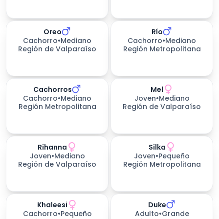
Oreo
Río
Cachorro
•
Mediano
Cachorro
•
Mediano
Región de Valparaíso
Región Metropolitana
Cachorros
Mel
Cachorro
•
Mediano
Joven
•
Mediano
Región Metropolitana
Región de Valparaíso
Rihanna
Silka
228
días esperando
Joven
•
Mediano
Joven
•
Pequeño
Región de Valparaíso
Región Metropolitana
Khaleesi
Duke
Cachorro
•
Pequeño
Adulto
•
Grande