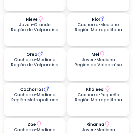
Nieve
Río
199
días esperando
Joven
•
Grande
Cachorro
•
Mediano
Región de Valparaíso
Región Metropolitana
Oreo
Mel
Cachorro
•
Mediano
Joven
•
Mediano
Región de Valparaíso
Región de Valparaíso
Cachorros
Khaleesi
Cachorro
•
Mediano
Cachorro
•
Pequeño
Región Metropolitana
Región Metropolitana
Zoe
Rihanna
226
días esperando
Cachorro
•
Mediano
Joven
•
Mediano