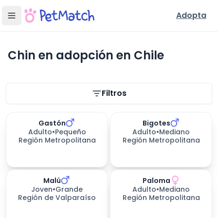
Adopta
Chin en adopción en Chile
Filtros de búsqueda
Filtros
Gastón
Bigotes
Adulto
•
Pequeño
Adulto
•
Mediano
Región Metropolitana
Región Metropolitana
Malú
Paloma
Joven
•
Grande
Adulto
•
Mediano
Región de Valparaíso
Región Metropolitana