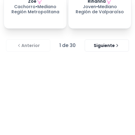
Zoe
Rihanna
226
días esperando
Cachorro
•
Mediano
Joven
•
Mediano
Región Metropolitana
Región de Valparaíso
1
de
30
Anterior
Siguiente