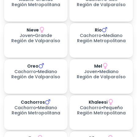
Región Metropolitana
Región de Valparaíso
Nieve
Río
199
días esperando
Joven
•
Grande
Cachorro
•
Mediano
Región de Valparaíso
Región Metropolitana
Oreo
Mel
Cachorro
•
Mediano
Joven
•
Mediano
Región de Valparaíso
Región de Valparaíso
Cachorros
Khaleesi
Cachorro
•
Mediano
Cachorro
•
Pequeño
Región Metropolitana
Región Metropolitana