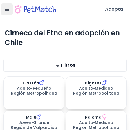
Adopta
Cirneco del Etna en adopción en
Chile
Filtros de búsqueda
Filtros
Gastón
Bigotes
Adulto
•
Pequeño
Adulto
•
Mediano
Región Metropolitana
Región Metropolitana
Malú
Paloma
Joven
•
Grande
Adulto
•
Mediano
Región de Valparaíso
Región Metropolitana