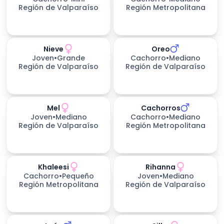
Región de Valparaíso
Región Metropolitana
Nieve
Oreo
198
días esperando
Joven
•
Grande
Cachorro
•
Mediano
Región de Valparaíso
Región de Valparaíso
Mel
Cachorros
Joven
•
Mediano
Cachorro
•
Mediano
Región de Valparaíso
Región Metropolitana
Khaleesi
Rihanna
225
días esperando
Cachorro
•
Pequeño
Joven
•
Mediano
Región Metropolitana
Región de Valparaíso