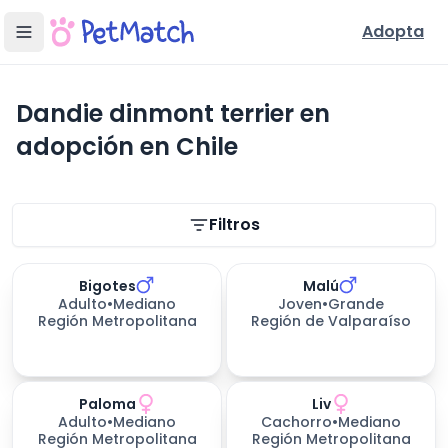
Adopta
Dandie dinmont terrier en
adopción en Chile
Filtros de búsqueda
Filtros
Bigotes
Malú
Adulto
•
Mediano
Joven
•
Grande
Región Metropolitana
Región de Valparaíso
Paloma
Liv
Adulto
•
Mediano
Cachorro
•
Mediano
Región Metropolitana
Región Metropolitana