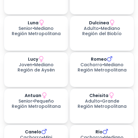
Luna
Dulcinea
Senior
•
Mediano
Adulto
•
Mediano
Región Metropolitana
Región del Biobío
Lucy
Romeo
Joven
•
Mediano
Cachorro
•
Mediano
Región de Aysén
Región Metropolitana
Antuan
Cheisita
Senior
•
Pequeño
Adulto
•
Grande
Región Metropolitana
Región Metropolitana
Canelo
Río
Cachorro
•
Mini
Cachorro
•
Mediano