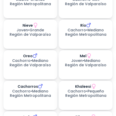
Región Metropolitana
Región de Valparaíso
Nieve
Río
198
días esperando
Joven
•
Grande
Cachorro
•
Mediano
Región de Valparaíso
Región Metropolitana
Oreo
Mel
Cachorro
•
Mediano
Joven
•
Mediano
Región de Valparaíso
Región de Valparaíso
Cachorros
Khaleesi
Cachorro
•
Mediano
Cachorro
•
Pequeño
Región Metropolitana
Región Metropolitana