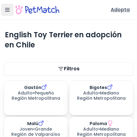
Adopta
English Toy Terrier en adopción
en Chile
Filtros de búsqueda
Filtros
Gastón
Bigotes
Adulto
•
Pequeño
Adulto
•
Mediano
Región Metropolitana
Región Metropolitana
Malú
Paloma
Joven
•
Grande
Adulto
•
Mediano
Región de Valparaíso
Región Metropolitana