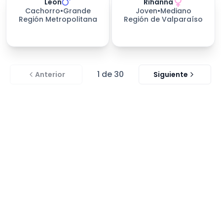
León
Rihanna
226
días esperando
Cachorro
•
Grande
Joven
•
Mediano
Región Metropolitana
Región de Valparaíso
1
de
30
Anterior
Siguiente