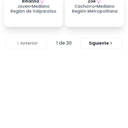
Rihanna
Zoe
228
días esperando
Joven
•
Mediano
Cachorro
•
Mediano
Región de Valparaíso
Región Metropolitana
1
de
30
Anterior
Siguiente