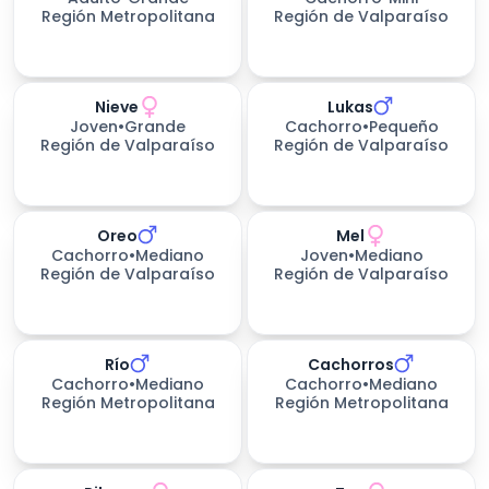
Región Metropolitana
Región de Valparaíso
Nieve
Lukas
200
días esperando
Joven
•
Grande
Cachorro
•
Pequeño
Región de Valparaíso
Región de Valparaíso
Oreo
Mel
Cachorro
•
Mediano
Joven
•
Mediano
Región de Valparaíso
Región de Valparaíso
Río
Cachorros
Cachorro
•
Mediano
Cachorro
•
Mediano
Región Metropolitana
Región Metropolitana