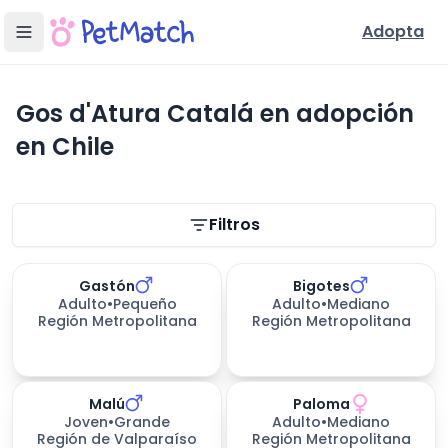
Adopta
Gos d'Atura Catalá en adopción
en Chile
Filtros de búsqueda
Filtros
Gastón
Bigotes
Adulto
•
Pequeño
Adulto
•
Mediano
Región Metropolitana
Región Metropolitana
Malú
Paloma
Joven
•
Grande
Adulto
•
Mediano
Región de Valparaíso
Región Metropolitana