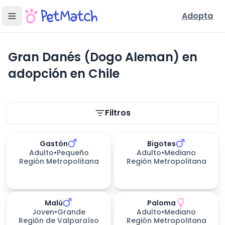
Adopta
Gran Danés (Dogo Aleman) en
adopción en Chile
Filtros de búsqueda
Filtros
Gastón
Bigotes
Adulto
•
Pequeño
Adulto
•
Mediano
Región Metropolitana
Región Metropolitana
Malú
Paloma
Joven
•
Grande
Adulto
•
Mediano
Región de Valparaíso
Región Metropolitana