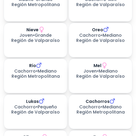
Región Metropolitana
Región de Valparaíso
Nieve
Oreo
200
días esperando
Joven
•
Grande
Cachorro
•
Mediano
Región de Valparaíso
Región de Valparaíso
Río
Mel
Cachorro
•
Mediano
Joven
•
Mediano
Región Metropolitana
Región de Valparaíso
Lukas
Cachorros
Cachorro
•
Pequeño
Cachorro
•
Mediano
Región de Valparaíso
Región Metropolitana