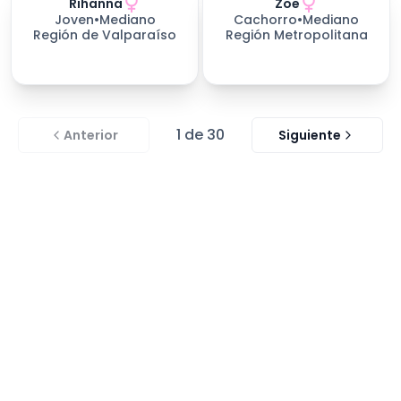
Rihanna
Zoe
228
días esperando
Joven
•
Mediano
Cachorro
•
Mediano
Región de Valparaíso
Región Metropolitana
1
de
30
Anterior
Siguiente