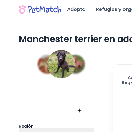
Adopta
Refugios y or
Manchester terrier en ad
A
Regi
Encuentra tu match!
Sólo toma 60 segundos
Empieza ahora
Región