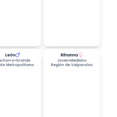
León
Rihanna
226
días esperando
achorro
•
Grande
Joven
•
Mediano
ión Metropolitana
Región de Valparaíso