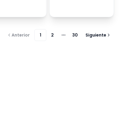
Anterior
1
2
30
Siguiente
Más páginas