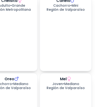
Cheisita
Canelo
Adulto
•
Grande
Cachorro
•
Mini
ión Metropolitana
Región de Valparaíso
Oreo
Mel
chorro
•
Mediano
Joven
•
Mediano
ión de Valparaíso
Región de Valparaíso