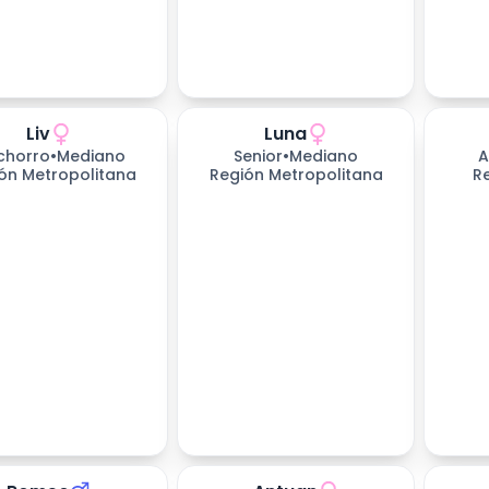
Liv
Luna
chorro
•
Mediano
Senior
•
Mediano
A
ón Metropolitana
Región Metropolitana
R