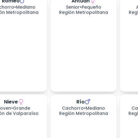
Romeo
Antuan
chorro
•
Mediano
Senior
•
Pequeño
ón Metropolitana
Región Metropolitana
Reg
Nieve
Río
s esperando
Joven
•
Grande
Cachorro
•
Mediano
Ca
ón de Valparaíso
Región Metropolitana
Reg