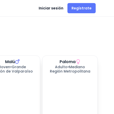
Iniciar sesión
Regístrate
Malú
Paloma
Joven
•
Grande
Adulto
•
Mediano
ión de Valparaíso
Región Metropolitana