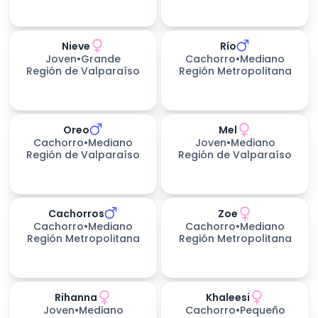
Nieve
Río
199
días esperando
Joven
•
Grande
Cachorro
•
Mediano
Región de Valparaíso
Región Metropolitana
Oreo
Mel
Cachorro
•
Mediano
Joven
•
Mediano
Región de Valparaíso
Región de Valparaíso
Cachorros
Zoe
Cachorro
•
Mediano
Cachorro
•
Mediano
Región Metropolitana
Región Metropolitana
Rihanna
Khaleesi
226
días esperando
Joven
•
Mediano
Cachorro
•
Pequeño