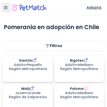
Adopta
Pomerania en adopción en Chile
Filtros de búsqueda
Filtros
Gastón
Bigotes
Adulto
•
Pequeño
Adulto
•
Mediano
Región Metropolitana
Región Metropolitana
Malú
Paloma
Joven
•
Grande
Adulto
•
Mediano
Región de Valparaíso
Región Metropolitana