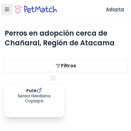
Adopta
Perros en adopción cerca de
Chañaral, Región de Atacama
Filtros de búsqueda
Filtros
Región de Atacama
Paté
Senior
•
Mediano
Copiapó