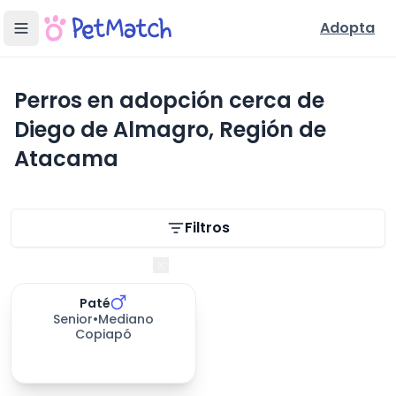
Adopta
Perros en adopción cerca de
Diego de Almagro, Región de
Atacama
Filtros de búsqueda
Filtros
Región de Atacama
Paté
Senior
•
Mediano
Copiapó