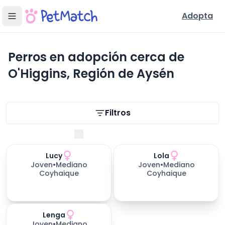
Adopta
Perros en adopción cerca de
O'Higgins, Región de Aysén
Filtros de búsqueda
Filtros
Región de Aysén
Lucy
Lola
Joven
•
Mediano
Joven
•
Mediano
Coyhaique
Coyhaique
Lenga
Joven
•
Mediano