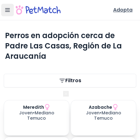
Adopta
Perros en adopción cerca de
Padre Las Casas, Región de La
Araucanía
Filtros de búsqueda
Filtros
Región de La Araucanía
Meredith
Azabache
423
días esperando
Joven
•
Mediano
Joven
•
Mediano
Temuco
Temuco