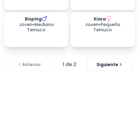
Bisping
Kiara
658
días esperando
660
días esperando
Joven
•
Mediano
Joven
•
Pequeño
Temuco
Temuco
1
de
2
Anterior
Siguiente