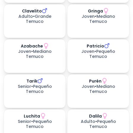
Clavelito
Gringa
Adulto
•
Grande
Joven
•
Mediano
Temuco
Temuco
Azabache
Patricio
Joven
•
Mediano
Joven
•
Pequeño
Temuco
Temuco
Tarik
Purén
656
días esperando
658
días esperando
Senior
•
Pequeño
Joven
•
Mediano
Temuco
Temuco
Luchita
Dalila
658
días esperando
658
días esperando
Senior
•
Pequeño
Adulto
•
Pequeño
Temuco
Temuco