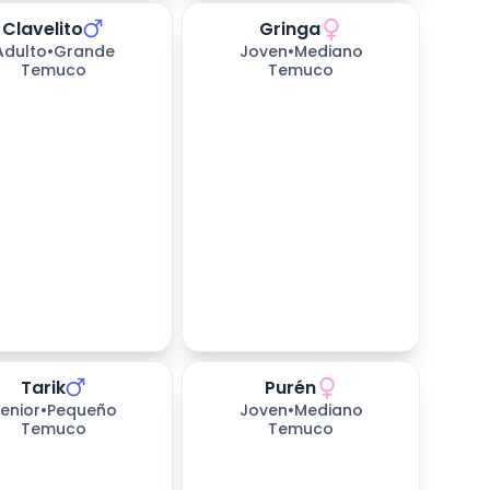
Clavelito
Gringa
Adulto
•
Grande
Joven
•
Mediano
Temuco
Temuco
Tarik
Purén
as esperando
657
días esperando
enior
•
Pequeño
Joven
•
Mediano
Temuco
Temuco