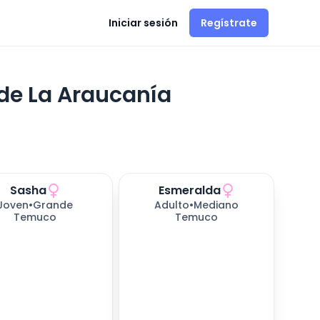
Iniciar sesión
Regístrate
de La Araucanía
Sasha
Esmeralda
Joven
•
Grande
Adulto
•
Mediano
Temuco
Temuco