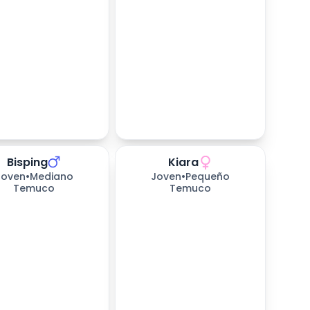
Bisping
Kiara
as esperando
658
días esperando
Joven
•
Mediano
Joven
•
Pequeño
Temuco
Temuco