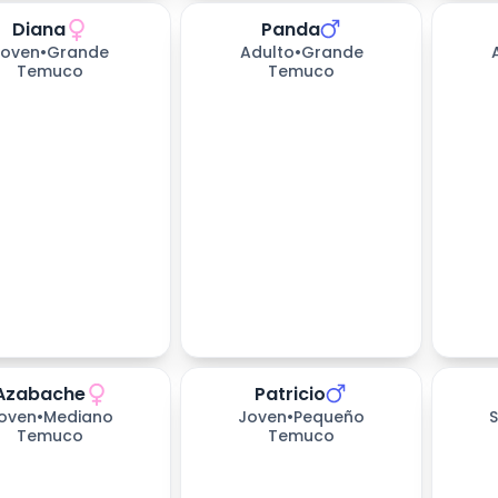
Diana
Panda
Joven
•
Grande
Adulto
•
Grande
Temuco
Temuco
Azabache
Patricio
654
dí
oven
•
Mediano
Joven
•
Pequeño
S
Temuco
Temuco