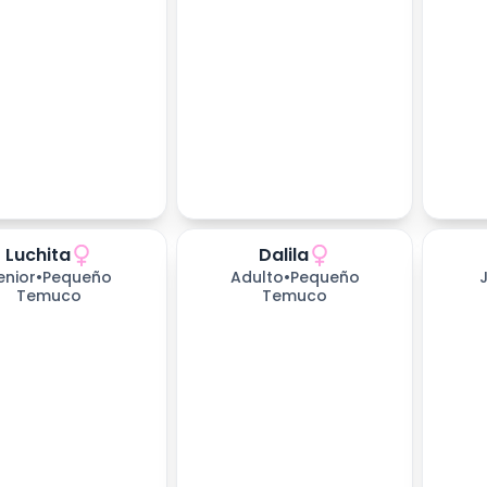
Luchita
Dalila
s esperando
657
días esperando
657
dí
enior
•
Pequeño
Adulto
•
Pequeño
Temuco
Temuco