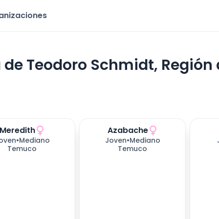
ganizaciones
 de Teodoro Schmidt, Región 
Meredith
Azabache
421
días esperando
oven
•
Mediano
Joven
•
Mediano
Temuco
Temuco