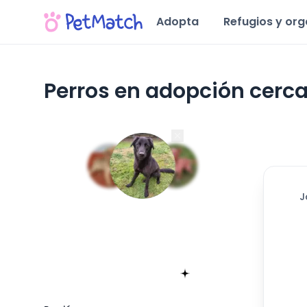
Adopta
Refugios y or
Perros en adopción cerca
Región de La Araucanía
J
Encuentra tu match!
Sólo toma 60 segundos
Empieza ahora