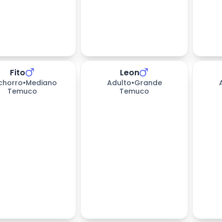
Fito
Leon
chorro
•
Mediano
Adulto
•
Grande
Temuco
Temuco