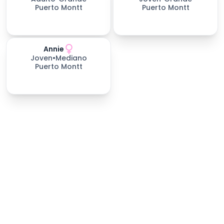
Puerto Montt
Puerto Montt
Annie
158
días esperando
Joven
•
Mediano
Puerto Montt