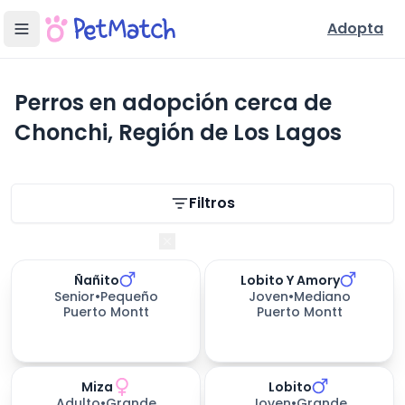
Adopta
Perros en adopción cerca de
Chonchi, Región de Los Lagos
Filtros de búsqueda
Filtros
Región de Los Lagos
Ñañito
Lobito Y Amory
Senior
•
Pequeño
Joven
•
Mediano
Puerto Montt
Puerto Montt
Miza
Lobito
158
días esperando
Adulto
•
Grande
Joven
•
Grande