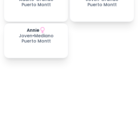
Puerto Montt
Puerto Montt
Annie
157
días esperando
Joven
•
Mediano
Puerto Montt