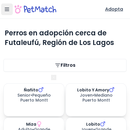
Adopta
Perros en adopción cerca de
Futaleufú, Región de Los Lagos
Filtros de búsqueda
Filtros
Región de Los Lagos
Ñañito
Lobito Y Amory
Senior
•
Pequeño
Joven
•
Mediano
Puerto Montt
Puerto Montt
Miza
Lobito
157
días esperando
Adulto
•
Grande
Joven
•
Grande