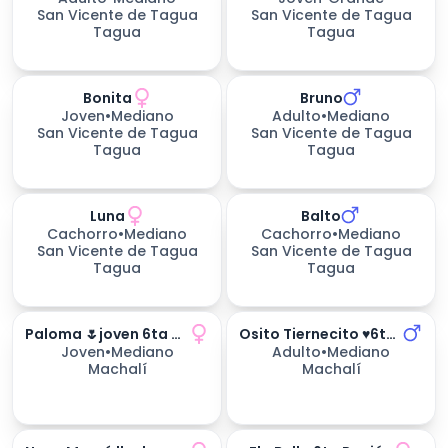
San Vicente de Tagua
San Vicente de Tagua
Tagua
Tagua
Bonita
Bruno
Joven
•
Mediano
Adulto
•
Mediano
San Vicente de Tagua
San Vicente de Tagua
Tagua
Tagua
Luna
Balto
232
días esperando
Cachorro
•
Mediano
Cachorro
•
Mediano
San Vicente de Tagua
San Vicente de Tagua
Tagua
Tagua
Paloma 🌷joven 6ta Región
Osito Tiernecito ♥️6ta Región
Joven
•
Mediano
Adulto
•
Mediano
Machalí
Machalí