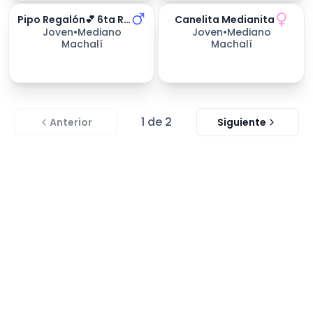
Pipo Regalón💕 6ta Región
Canelita Medianita
253
días esperando
Joven
•
Mediano
Joven
•
Mediano
Machalí
Machalí
1
de
2
Anterior
Siguiente