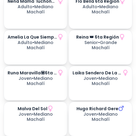
Nena Mamá 'luchona'💪🌷6ta Región
Flo Bella 6ta Región
Adulto
•
Mediano
Adulto
•
Mediano
Machalí
Machalí
Amelia La Que Siempre Vuelve
Reina 👑 6ta Región
169
días esperando
Adulto
•
Mediano
Senior
•
Grande
Machalí
Machalí
Runa Maravilla💟6ta Región
Laika Sendero De La Vida
169
días esperando
Joven
•
Mediano
Joven
•
Mediano
Machalí
Machalí
Malva Del Sol
Hugo Richard Gere
233
días esperando
233
días esperando
Joven
•
Mediano
Joven
•
Mediano
Machalí
Machalí