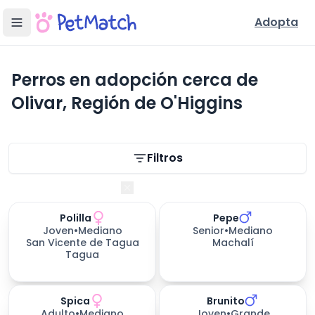
Adopta
Perros en adopción cerca de
Olivar, Región de O'Higgins
Filtros de búsqueda
Filtros
Región de O'Higgins
Polilla
Pepe
306
días esperando
Joven
•
Mediano
Senior
•
Mediano
San Vicente de Tagua
Machalí
Tagua
Spica
Brunito
Adulto
•
Mediano
Joven
•
Grande