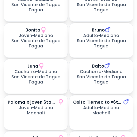
San Vicente de Tagua
San Vicente de Tagua
Tagua
Tagua
Bonita
Bruno
Joven
•
Mediano
Adulto
•
Mediano
San Vicente de Tagua
San Vicente de Tagua
Tagua
Tagua
Luna
Balto
233
días esperando
Cachorro
•
Mediano
Cachorro
•
Mediano
San Vicente de Tagua
San Vicente de Tagua
Tagua
Tagua
Paloma 🌷joven 6ta Región
Osito Tiernecito ♥️6ta Región
Joven
•
Mediano
Adulto
•
Mediano
Machalí
Machalí