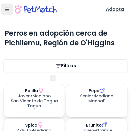
Adopta
Perros en adopción cerca de
Pichilemu, Región de O'Higgins
Filtros de búsqueda
Filtros
Región de O'Higgins
Polilla
Pepe
306
días esperando
Joven
•
Mediano
Senior
•
Mediano
San Vicente de Tagua
Machalí
Tagua
Spica
Brunito
Adulto
•
Mediano
Joven
•
Grande