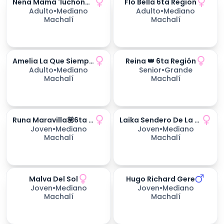
Nena Mamá 'luchona'💪🌷6ta Región
Flo Bella 6ta Región
Adulto
•
Mediano
Adulto
•
Mediano
Machalí
Machalí
Amelia La Que Siempre Vuelve
Reina 👑 6ta Región
170
días esperando
Adulto
•
Mediano
Senior
•
Grande
Machalí
Machalí
Runa Maravilla💟6ta Región
Laika Sendero De La Vida
170
días esperando
Joven
•
Mediano
Joven
•
Mediano
Machalí
Machalí
Malva Del Sol
Hugo Richard Gere
234
días esperando
234
días esperando
Joven
•
Mediano
Joven
•
Mediano
Machalí
Machalí