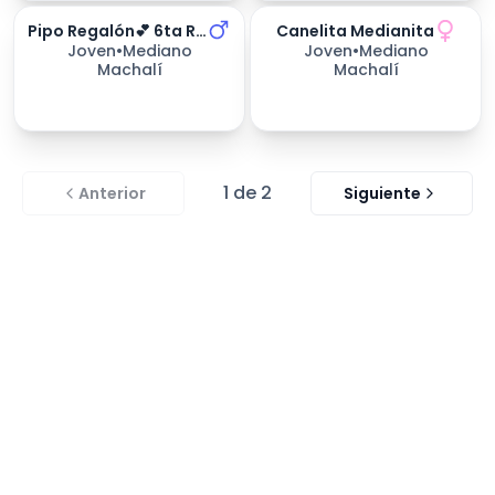
Pipo Regalón💕 6ta Región
Canelita Medianita
254
días esperando
Joven
•
Mediano
Joven
•
Mediano
Machalí
Machalí
1
de
2
Anterior
Siguiente